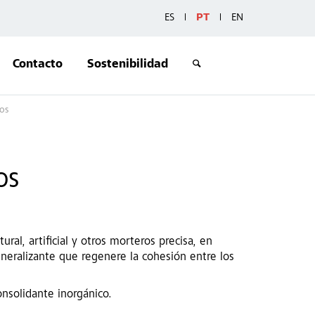
ES
PT
EN
Contacto
Sostenibilidad
cos
os
ral, artificial y otros morteros precisa, en
neralizante que regenere la cohesión entre los
onsolidante inorgánico.