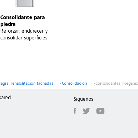
Consolidante para
piedra
Reforzar, endurecer y
consolidar superficies
tegral rehabilitacion fachadas
Consolidación
consolidantes inorgáni
pared
Síguenos