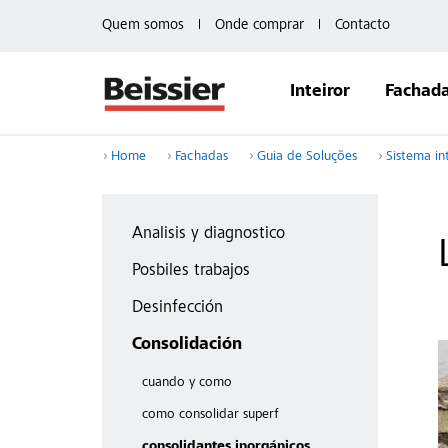
Quem somos
Onde comprar
Contacto
Inteiror
Fachad
Home
Fachadas
Guia de Soluções
Sistema in
Analisis y diagnostico
Posbiles trabajos
Desinfección
Consolidación
cuando y como
como consolidar superf
consolidantes inorgánicos