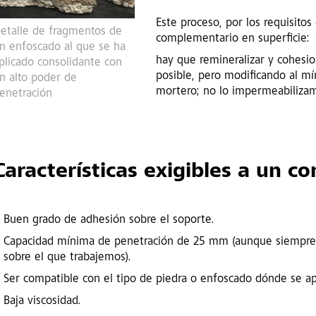
Este proceso, por los requisito
etalle de fragmentos de
complementario en superficie:
n enfoscado al que se ha
hay que remineralizar y cohesi
plicado consolidante con
posible, pero modificando al mín
n alto poder de
mortero; no lo impermeabilizam
enetración
Características exigibles a un c
Buen grado de adhesión sobre el soporte.
Capacidad mínima de penetración de 25 mm (aunque siempre es
sobre el que trabajemos).
Ser compatible con el tipo de piedra o enfoscado dónde se ap
Baja viscosidad.