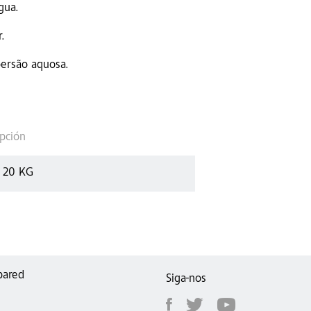
gua.
.
persão aquosa.
pción
 20 KG
pared
Siga-nos