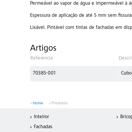
Permeável ao vapor de água e impermeável à á
Espessura de aplicação de até 5 mm sem fissurar
Lixável. Pintável com tintas de fachadas em dis
Artigos
Referencia
Descri
70385-001
Cubo
Home
Produtos
Inteiror
Brico
Fachadas